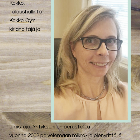
Kokko,
Taloushallinto
Kokko Oy:n
kirjanpitäjä ja
omistaja. Yritykseni on perustettu
vuonna 2002 palvelemaan mikro- ja pienyrittäjiä