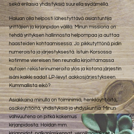
sekä erilaisia yhdistyksiä suurella sydämellä.
Haluan olla helposti lähestyttävä asiantuntija
yrittäjien ja kirjanpidon välillä. Minun missiona on
tehdä
yrityksen hallinnosta helpompaa ja auttaa
haasteiden kohtaamisessa. Jo pikkutyttönä pidin
numeroista
ja järjestyksestä. Istuin Korsossa
kotimme viereisen tien reunalla kirjoittamassa
autojen rekisterinumeroita
ylös ja kotona järjestin
isäni kaikki sadat LP-levyt aakkosjärjestykseen.
Kummallista eikö?
Asiakkaina minulla on toiminimiä, henkilöyhtiöitä,
osakeyhtiöitä, yhdistyksiä ja yhdyskuntia. Minun
vahvuutena on pitkä kokemus
kirjanpidosta.
Hoidan mm.
kirjanpidot, palkanlaskennat, veroilmoitukset ja