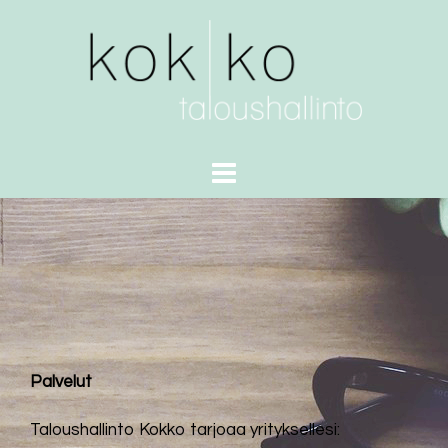
Skip
to
content
Palvelut
Taloushallinto Kokko tarjoaa yrityksellesi: