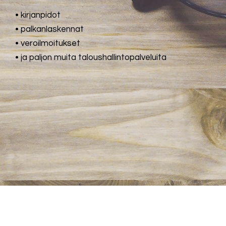
• kirjanpidot
• palkanlaskennat
• veroilmoitukset
• ja paljon muita taloushallintopalveluita